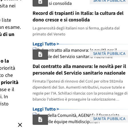
SANITÀ PUBBLICA
ita nei
Record di trapianti in Italia: la cultura del
dono cresce e si consolida
 liste
 un esame.
La generosità degli italiani non si ferma, guidata dal
ù di un
primato del Veneto
Leggi Tutto >
SANITÀ PUBBLICA
o la
Dal contratto alla manovra: le novità per il
riorità
personale del Servizio sanitario nazionale
to che
Firmata l'ipotesi di rinnovo del Ccnl per oltre 592mila
 priorità
dipendenti del Ssn. Aumenti retributivi, nuove tutele e
se e il
regole per l'IA. Schillaci rilancia: con la prossima legge di
. In
bilancio l'obiettivo è proseguire la valorizzazione
visto
economica del personale.
Leggi Tutto >
SANITÀ PUBBLICA
close