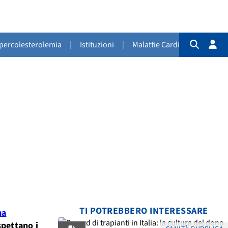
Ipercolesterolemia
|
Istituzioni
|
Malattie Cardiovascolari
|
TI POTREBBERO INTERESSARE
ma
spettano i