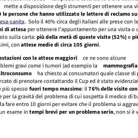
mette a disposizione degli strumenti per ottenere una vis
 le persone che hanno utilizzato le lettere di reclamo su
tesa-sanita
. Solo il 40% circa degli italiani alle prese con le
i di attesa
per ottenere l'appuntamento per una visita o
olo sulla carta:
più della metà di queste visite (52%)
e
pi
simi, con
attese medie di circa 105 giorni
.
estazioni con le attese maggiori
ce ne sono alcune
oblemi gravi come i tumori (ad esempio la
mammografia 
Altroconsumo
ha chiesto ai consumatori quale classe di p
rcato di prenotare contattando il Cup ed è stato evidenzia
 più spesso
fuori tempo massimo
: il
76% delle visite con
e per la gravità del problema di cui sospetta il medico di ba
 da fare entro 10 giorni per evitare che il problema si aggravi
o un esame in
tempi brevi per un problema serio
, non si è 