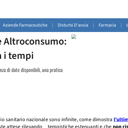
Aziende Farmaceutiche
|
Disturbi D'ansia
|
Farmacia
|
ne Altroconsumo:
a i tempi
 di date disponibili, una pratica
io sanitario nazionale sono infinite, come dimostra
l’ulti
ste attese rilevando tempistiche estenuanti e che
non ri