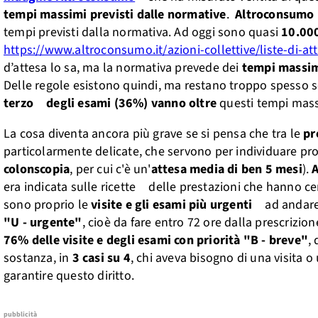
tempi massimi previsti dalle normative
.
Altroconsumo
tempi previsti dalla normativa. Ad oggi sono quasi
10.000
https://www.altroconsumo.it/azioni-collettive/liste-di-at
d’attesa lo sa, ma la normativa prevede dei
tempi massim
Delle regole esistono quindi, ma restano troppo spesso s
terzo degli esami (36%) vanno oltre
questi tempi mas
La cosa diventa ancora più grave se si pensa che tra le
pr
particolarmente delicate, che servono per individuare pr
colonscopia
, per cui c'è un'
attesa media di ben 5 mesi
).
era indicata sulle ricette delle prestazioni che hanno ce
sono proprio le
visite e gli esami più urgenti
ad andare
"U - urgente"
, cioè da fare entro 72 ore dalla prescrizion
76% delle visite e degli esami con priorità "B - breve"
,
sostanza, in
3 casi su 4
, chi aveva bisogno di una visita 
garantire questo diritto.
pubblicità