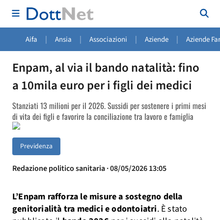
|
|
|
|
Aifa
Ansia
Associazioni
Aziende
Aziende Fa
Enpam, al via il bando natalità: fino
a 10mila euro per i figli dei medici
Stanziati 13 milioni per il 2026. Sussidi per sostenere i primi mesi
di vita dei figli e favorire la conciliazione tra lavoro e famiglia
Previdenza
Redazione politico sanitaria · 08/05/2026 13:05
L’Enpam rafforza le misure a sostegno della
genitorialità tra medici e odontoiatri
. È stato