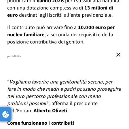
pubblicato il
bando 2026
per i sussidi alla natalità,
con una dotazione complessiva di
13 milioni di
euro
destinati agli iscritti all’ente previdenziale.
Il contributo può arrivare fino a
10.000 euro per
nucleo familiare
, a seconda dei requisiti e della
posizione contributiva dei genitori.
close
pubblicità
"
Vogliamo favorire una genitorialità serena, per
fare in modo che madri e padri possano proseguire
nel loro percorso professionale con meno
problemi possibili
", afferma il presidente
dell’Enpam
Alberto Oliveti
.
Come funzionano i contributi