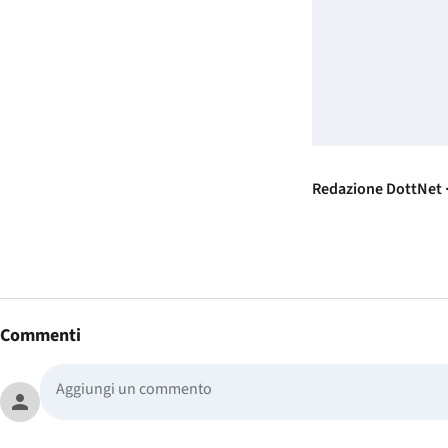
Redazione DottNet ·
Commenti
person