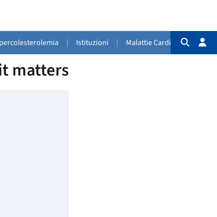
Ipercolesterolemia
|
Istituzioni
|
Malattie Cardiovascolari
|
it matters