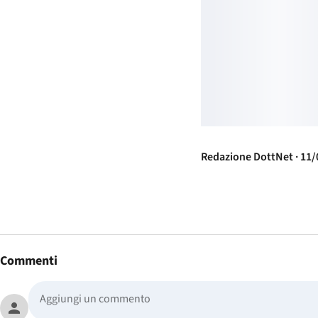
Redazione DottNet · 11/
Commenti
person