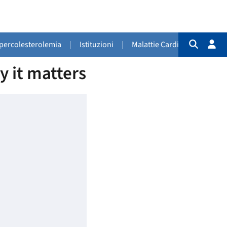
Ipercolesterolemia
|
Istituzioni
|
Malattie Cardiovascolari
|
y it matters