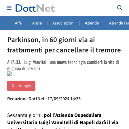
|
|
|
|
Aifa
Ansia
Associazioni
Aziende
Aziende Fa
Parkinson, in 60 giorni via ai
trattamenti per cancellare il tremore
All’A.O.U. Luigi Vanvitelli una nuova tecnologia cambierà la vita di
migliaia di pazienti
Neurologia
Redazione DottNet · 17/09/2024 14:35
Sessanta giorni,
poi l’Azienda Ospedaliera
Universitaria Luigi Vanvitelli di Napoli darà il via