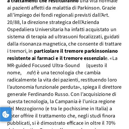
a trattamenti che restituiranno
una vita normale
ai pazienti affetti da malattia di Parkinson. Grazie
all’impiego dei fondi regionali previsti dall’Art.
20/88, la direzione strategica dell’Azienda
Ospedaliera Universitaria ha infatti acquistato un
sistema di terapia ad ultrasuoni focalizzati, guidati
dalla risonanza magnetica, che consente di trattare
i tremori, in
particolare il tremore parkinsoniano
resistente ai farmaci e il tremore essenzial
e. «La
MR-guided Focused Ultra-Sound (questo il
nome,
ndr
) è una tecnologia che cambia
radicalmente la vita dei pazienti, restituendo loro
l’autonomia funzionale perduta», spiega il direttore
generale Ferdinando Russo. Con l’acquisizione di
questa tecnologia, la Campania è l’unica regione
del Mezzogiorno (e tra le pochissime in Italia) a
poter offrire il trattamento che, negli studi finora
pubblicati, si è dimostrato efficace in oltre il 70%