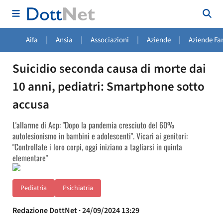
|
|
|
|
Aifa
Ansia
Associazioni
Aziende
Aziende Fa
Suicidio seconda causa di morte dai
10 anni, pediatri: Smartphone sotto
accusa
L'allarme di Acp: "Dopo la pandemia cresciuto del 60%
autolesionismo in bambini e adolescenti". Vicari ai genitori:
"Controllate i loro corpi, oggi iniziano a tagliarsi in quinta
elementare"
Pediatria
Psichiatria
Redazione DottNet · 24/09/2024 13:29