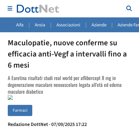
|
|
|
|
Aifa
Ansia
Associazioni
Aziende
Aziende Fa
Maculopatie, nuove conferme su
efficacia anti-Vegf a intervalli fino a
6 mesi
A Euretina risultati studi real world per aflibercept 8 mg in
degenerazione maculare neovascolare legata all'età ed edema
maculare diabetico
Farmaci
Redazione DottNet · 07/09/2025 17:22