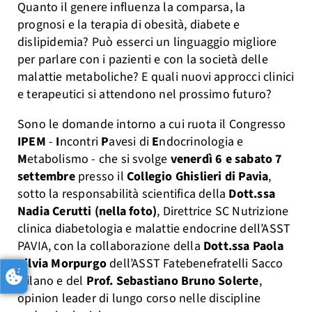
Quanto il genere influenza la comparsa, la
prognosi e la terapia di obesità, diabete e
dislipidemia? Può esserci un linguaggio migliore
per parlare con i pazienti e con la società delle
malattie metaboliche? E quali nuovi approcci clinici
e terapeutici si attendono nel prossimo futuro?
Sono le domande intorno a cui ruota il Congresso
IPEM
-
I
ncontri
P
avesi di
E
ndocrinologia e
M
etabolismo - che si svolge
venerdì 6 e sabato 7
settembre
presso il
Collegio Ghislieri di Pavia
,
sotto la responsabilità scientifica della
Dott.ssa
Nadia Cerutti (nella foto)
,
Direttrice SC Nutrizione
clinica diabetologia e malattie endocrine dell’ASST
PAVIA, con la collaborazione della
Dott.ssa Paola
Silvia Morpurgo
dell’ASST Fatebenefratelli Sacco
Milano e del
Prof. Sebastiano Bruno Solerte
,
opinion leader di lungo corso nelle discipline