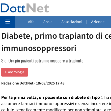
Aifa
|
Ansia
|
Associazioni
|
Aziende
|
Diabete, primo trapianto di c
immunosoppressori
Sid: Ora più pazienti potranno accedere a trapianto
Diabetologia
Redazione DottNet · 18/08/2025 17:43
Per la prima volta, un paziente con diabete di tipo
1 ha 
assumere farmaci immunosoppressivi e senza incorrere in u
cellule, geneticamente modificate per non stimolare la r