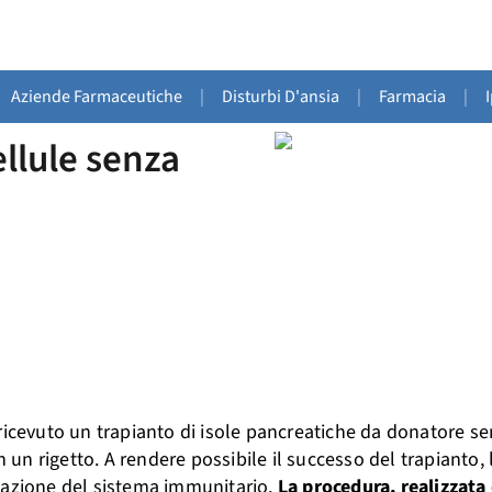
Aziende Farmaceutiche
|
Disturbi D'ansia
|
Farmacia
|
ellule senza
ricevuto un trapianto di isole pancreatiche da donatore s
n rigetto. A rendere possibile il successo del trapianto, l
eazione del sistema immunitario.
La procedura, realizzata