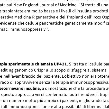
trata sul New England Journal of Medicine. "Si tratta di una
le trapiantate era molto bassa e i livelli di insulina prodott
erativa Medicina Rigenerativa e dei Trapianti dell'Irccs O
mo evidenze che cellule pancreatiche geneticamente modific
armaci immunosoppressivi".
terapia sperimentale chiamata UP421
. Si tratta di cellule p
 editing genomico Crispr allo scopo di sfuggire al sistema
e nell'avambraccio del paziente. L'obiettivo non era otten
in grado di sopravvivere senza la terapia immunosoppressiva
e secernevano insulina
, a dimostrazione che la procedura 
"se questo approccio verrà confermato, potrà rendere il trap
per un numero molto più ampio di pazienti, migliorando la 
ati all'immunosoppressione e alla possibilità di liberarsi da