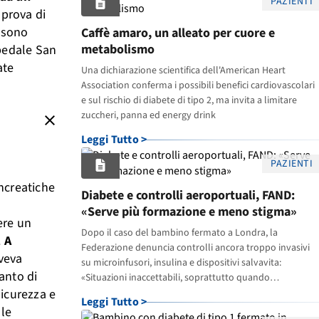
PAZIENTI
 prova di
i sono
Caffè amaro, un alleato per cuore e
metabolismo
spedale San
ate
Una dichiarazione scientifica dell'American Heart
Association conferma i possibili benefici cardiovascolari
e sul rischio di diabete di tipo 2, ma invita a limitare
zuccheri, panna ed energy drink
close
Leggi Tutto >
PAZIENTI
ancreatiche
Diabete e controlli aeroportuali, FAND:
«Serve più formazione e meno stigma»
ere un
Dopo il caso del bambino fermato a Londra, la
.
A
Federazione denuncia controlli ancora troppo invasivi
aveva
su microinfusori, insulina e dispositivi salvavita:
ianto di
«Situazioni inaccettabili, soprattutto quando
sicurezza e
coinvolgono i minori»
Leggi Tutto >
lle