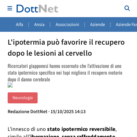
|
|
|
|
Aifa
Ansia
Associazioni
Aziende
Aziende Fa
L'ipotermia può favorire il recupero
dopo le lesioni al cervello
Ricercatori giapponesi hanno osservato che l'attivazione di uno
stato ipotermico specifico nei topi migliora il recupero motorio
dopo il danno cerebrale
Neurologia
Redazione DottNet · 15/10/2025 14:13
L'innesco di uno
stato ipotermico reversibile
,
simile all'
ibernazione
,
senza raffreddamento