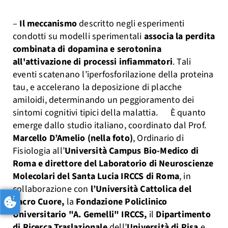
–
Il meccanismo
descritto negli esperimenti
condotti su modelli sperimentali
associa la perdita
combinata di dopamina e serotonina
all'attivazione di processi infiammatori
. Tali
eventi scatenano l’iperfosforilazione della proteina
tau, e accelerano la deposizione di placche
amiloidi, determinando un peggioramento dei
sintomi cognitivi tipici della malattia. È quanto
emerge dallo studio italiano, coordinato dal Prof.
Marcello D’Amelio (nella foto)
, Ordinario di
Fisiologia all’
Università Campus Bio-Medico di
Roma e direttore del Laboratorio di Neuroscienze
Molecolari del Santa Lucia IRCCS di Roma
, in
collaborazione con
l’Università Cattolica del
Sacro Cuore,
la
Fondazione Policlinico
Universitario "A. Gemelli" IRCCS,
il
Dipartimento
di Ricerca Traslazionale
dell’
Università di Pisa
e