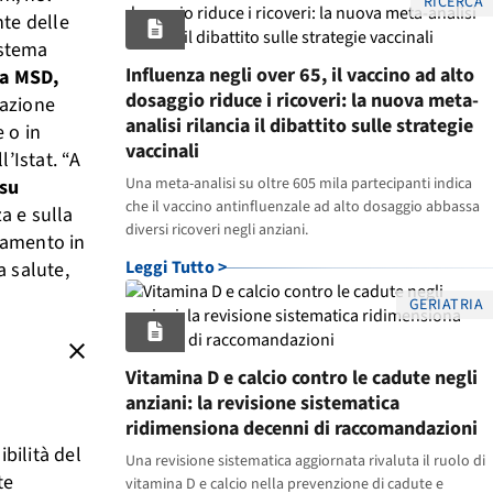
RICERCA
nte delle
istema
Influenza negli over 65, il vaccino ad alto
a MSD,
dosaggio riduce i ricoveri: la nuova meta-
lazione
analisi rilancia il dibattito sulle strategie
 o in
vaccinali
’Istat. “A
Una meta-analisi su oltre 605 mila partecipanti indica
 su
che il vaccino antinfluenzale ad alto dosaggio abbassa
a e sulla
diversi ricoveri negli anziani.
hiamento in
Leggi Tutto >
a salute,
GERIATRIA
close
Vitamina D e calcio contro le cadute negli
anziani: la revisione sistematica
ridimensiona decenni di raccomandazioni
bilità del
Una revisione sistematica aggiornata rivaluta il ruolo di
te
vitamina D e calcio nella prevenzione di cadute e