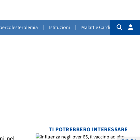
Ipercolesterolemia
|
Istituzioni
|
Malattie Cardiovascolari
|
TI POTREBBERO INTERESSARE
ni; nel