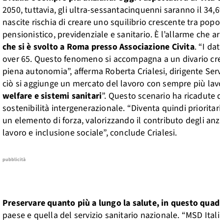
2050, tuttavia, gli ultra-sessantacinquenni saranno il 34
nascite rischia di creare uno squilibrio crescente tra pop
pensionistico, previdenziale e sanitario. È l’allarme che a
che si è svolto a Roma presso Associazione Civita
. “I d
over 65. Questo fenomeno si accompagna a un divario cresc
piena autonomia”, afferma Roberta Crialesi, dirigente Serv
ciò si aggiunge un mercato del lavoro con sempre più lav
welfare e sistemi sanitari
”. Questo scenario ha ricadute d
sostenibilità intergenerazionale. “Diventa quindi priorita
un elemento di forza, valorizzando il contributo degli an
lavoro e inclusione sociale”, conclude Crialesi.
pubblicità
Preservare quanto più a lungo la salute, in questo qua
paese e quella del servizio sanitario nazionale. “MSD Ital