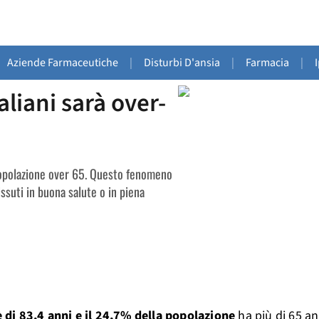
Aziende Farmaceutiche
|
Disturbi D'ansia
|
Farmacia
|
aliani sarà over-
 popolazione over 65. Questo fenomeno
issuti in buona salute o in piena
 è di 83,4 anni e il 24,7% della popolazione
ha più di 65 an