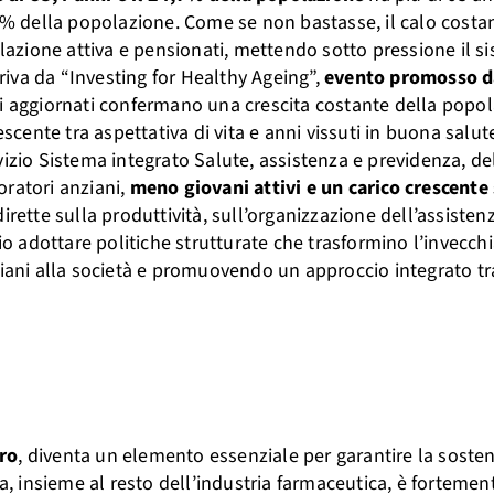
,6% della popolazione. Come se non bastasse, il calo costa
olazione attiva e pensionati, mettendo sotto pressione il s
rriva da “Investing for Healthy Ageing”,
evento promosso d
ati aggiornati confermano una crescita costante della popo
ente tra aspettativa di vita e anni vissuti in buona salute
izio Sistema integrato Salute, assistenza e previdenza, dell
oratori anziani,
meno giovani attivi e un carico crescente
irette sulla produttività, sull’organizzazione dell’assistenz
rio adottare politiche strutturate che trasformino l’invecc
ziani alla società e promuovendo un approccio integrato tr
dro
, diventa un elemento essenziale per garantire la sosteni
ia, insieme al resto dell’industria farmaceutica, è fortemen