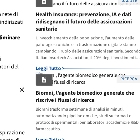
SALUTE
 rete di
Health Insurance: prevenzione, IA e dati
ridisegnano il futuro delle assicurazioni
ndirizzati
sanitarie
eliminare
L'invecchiamento della popolazione, l'aumento delle
patologie croniche e la trasformazione digitale stanno
cambiando il ruolo delle assicurazioni sanitarie. Second
Italian Insurtech Association, il 20% degli investimenti
i
negli ecosistemi insurtech è
atori del
Leggi Tutto >
RICERCA
close
Biomni, l’agente biomedico generale che
riscrive i flussi di ricerca
Biomni trasforma settimane di analisi in minuti,
automatizzando pipeline omiche, studi su farmaci e
protocolli sperimentali per laboratori accademici e R&D
farmaceutico.
espirazione
Leggi Tutto >