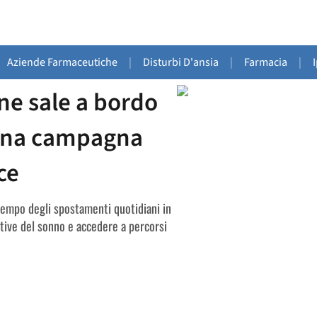
Aziende Farmaceutiche
|
Disturbi D'ansia
|
Farmacia
|
ne sale a bordo
 una campagna
ce
 tempo degli spostamenti quotidiani in
ttive del sonno e accedere a percorsi