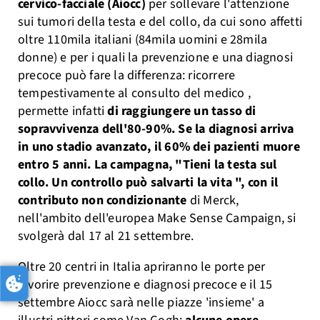
cervico-facciale (Aiocc)
per sollevare l'attenzione
sui tumori della testa e del collo, da cui sono affetti
oltre 110mila italiani (84mila uomini e 28mila
donne) e per i quali la prevenzione e una diagnosi
precoce può fare la differenza: ricorrere
tempestivamente al consulto del medico ,
permette infatti
di raggiungere un tasso di
sopravvivenza dell'80-90%. Se la diagnosi arriva
in uno stadio avanzato, il 60% dei pazienti muore
entro 5 anni. La campagna, "Tieni la testa sul
collo. Un controllo può salvarti la vita ", con il
contributo non condizionante
di Merck,
nell'ambito dell'europea Make Sense Campaign, si
svolgerà dal 17 al 21 settembre.
Oltre 20 centri in Italia apriranno le porte per
favorire prevenzione e diagnosi precoce e il 15
settembre Aiocc sarà nelle piazze 'insieme' a