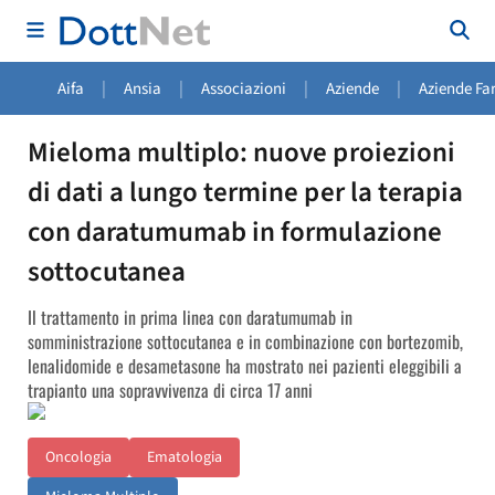
|
|
|
|
Aifa
Ansia
Associazioni
Aziende
Aziende Fa
Mieloma multiplo: nuove proiezioni
di dati a lungo termine per la terapia
con daratumumab in formulazione
sottocutanea
Il trattamento in prima linea con daratumumab in
somministrazione sottocutanea e in combinazione con bortezomib,
lenalidomide e desametasone ha mostrato nei pazienti eleggibili a
trapianto una sopravvivenza di circa 17 anni
Oncologia
Ematologia