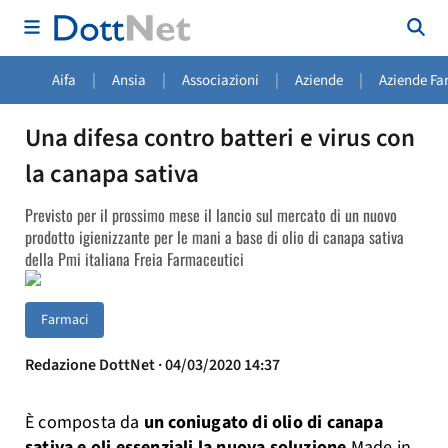
|
|
|
|
Aifa
Ansia
Associazioni
Aziende
Aziende Fa
Una difesa contro batteri e virus con
la canapa sativa
Previsto per il prossimo mese il lancio sul mercato di un nuovo
prodotto igienizzante per le mani a base di olio di canapa sativa
della Pmi italiana Freia Farmaceutici
Farmaci
Redazione DottNet · 04/03/2020 14:37
È composta da
un coniugato di olio di canapa
sativa e oli essenziali la nuova soluzione
Made in