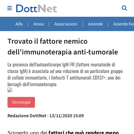
|
|
|
|
Aifa
Ansia
Associazioni
Aziende
Aziende Fa
Trovato il fattore nemico
dell'immunoterapia anti-tumorale
La presenza dell'autoanticorpo IgM-FR (fattore reumatoide di
classe IgM) è associata ad una riduzione di un particolare gruppo
di cellule immunitarie, i linfociti T antitumorali CD137+, uno dei
bersagli dell'immunoterapia
Oncologia
Redazione DottNet · 13/11/2020 15:09
Scoperto uno dei
fattori che può rendere meno