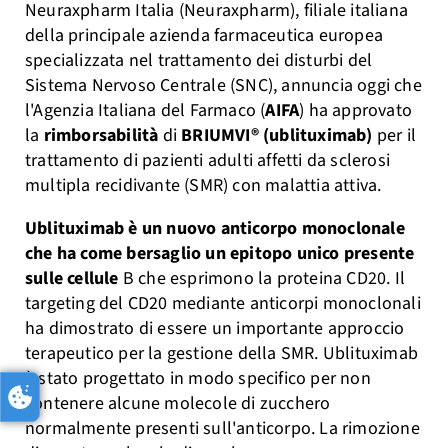
Neuraxpharm Italia (Neuraxpharm), filiale italiana
della principale azienda farmaceutica europea
specializzata nel trattamento dei disturbi del
Sistema Nervoso Centrale (SNC), annuncia oggi che
l'Agenzia Italiana del Farmaco (
AIFA
) ha approvato
la
rimborsabilità
di
BRIUMVI® (ublituximab)
per il
trattamento di pazienti adulti affetti da sclerosi
multipla recidivante (SMR) con malattia attiva.
Ublituximab è un nuovo anticorpo monoclonale
che ha come bersaglio un epitopo unico presente
sulle cellule
B che esprimono la proteina CD20. Il
targeting del CD20 mediante anticorpi monoclonali
ha dimostrato di essere un importante approccio
terapeutico per la gestione della SMR. Ublituximab
è stato progettato in modo specifico per non
contenere alcune molecole di zucchero
normalmente presenti sull'anticorpo. La rimozione