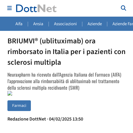
|
|
|
|
Aifa
Ansia
Associazioni
Aziende
Aziende Fa
BRIUMVI® (ublituximab) ora
rimborsato in Italia per i pazienti con
sclerosi multipla
Neuraxpharm ha ricevuto dall'Agenzia Italiana del Farmaco (AIFA)
l'approvazione alla rimborsabiità di ublituximab nel trattamento
della sclerosi multipla recidivante (SMR)
Farmaci
Redazione DottNet · 04/02/2025 13:50