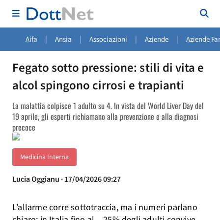
|
|
|
|
Aifa
Ansia
Associazioni
Aziende
Aziende Fa
Fegato sotto pressione: stili di vita e
alcol spingono cirrosi e trapianti
La malattia colpisce 1 adulto su 4. In vista del World Liver Day del
19 aprile, gli esperti richiamano alla prevenzione e alla diagnosi
precoce
Medicina Interna
Lucia Oggianu · 17/04/2026 09:27
L’allarme corre sottotraccia, ma i numeri parlano
chiaro: in Italia fino al 25% degli adulti convive