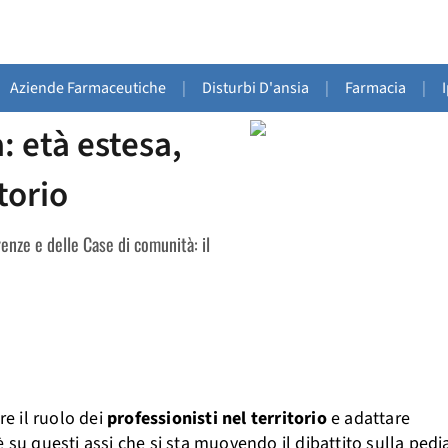
Aziende Farmaceutiche
|
Disturbi D'ansia
|
Farmacia
|
: età estesa,
torio
renze e delle Case di comunità: il
ire il ruolo dei
professionisti nel territorio
e adattare
 è su questi assi che si sta muovendo il dibattito sulla pedia