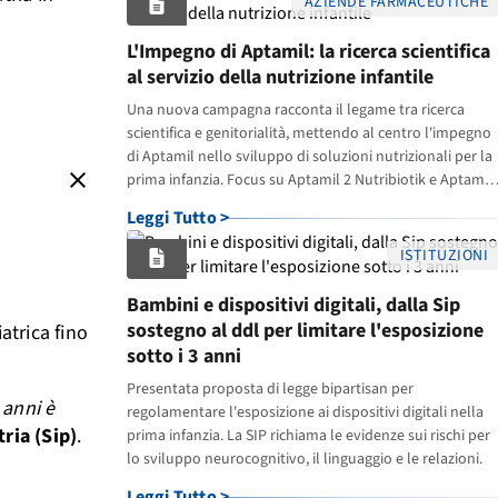
AZIENDE FARMACEUTICHE
L'Impegno di Aptamil: la ricerca scientifica
o
al servizio della nutrizione infantile
Una nuova campagna racconta il legame tra ricerca
scientifica e genitorialità, mettendo al centro l'impegno
di Aptamil nello sviluppo di soluzioni nutrizionali per la
close
prima infanzia. Focus su Aptamil 2 Nutribiotik e Aptamil
2 Profutura e sul valore d
Leggi Tutto >
ISTITUZIONI
Bambini e dispositivi digitali, dalla Sip
sostegno al ddl per limitare l'esposizione
atrica fino
sotto i 3 anni
Presentata proposta di legge bipartisan per
 anni è
regolamentare l'esposizione ai dispositivi digitali nella
tria (Sip)
.
prima infanzia. La SIP richiama le evidenze sui rischi per
lo sviluppo neurocognitivo, il linguaggio e le relazioni.
Leggi Tutto >