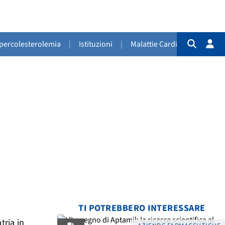
Ipercolesterolemia
|
Istituzioni
|
Malattie Cardiovascolari
|
TI POTREBBERO INTERESSARE
tria in