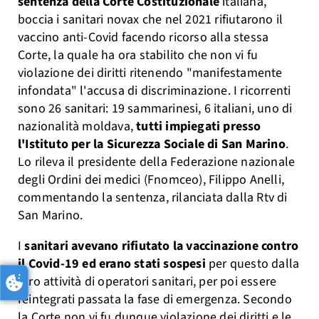
sentenza della Corte Costituzionale
italiana,
boccia i sanitari novax che nel 2021 rifiutarono il
vaccino anti-Covid facendo ricorso alla stessa
Corte, la quale ha ora stabilito che non vi fu
violazione dei diritti ritenendo "manifestamente
infondata" l'accusa di discriminazione. I ricorrenti
sono 26 sanitari: 19 sammarinesi, 6 italiani, uno di
nazionalità moldava,
tutti impiegati presso
l'Istituto per la Sicurezza Sociale di San Marino
.
Lo rileva il presidente della Federazione nazionale
degli Ordini dei medici (Fnomceo), Filippo Anelli,
commentando la sentenza, rilanciata dalla Rtv di
San Marino.
I
sanitari avevano rifiutato la vaccinazione contro
il Covid-19 ed erano stati sospesi
per questo dalla
loro attività di operatori sanitari, per poi essere
reintegrati passata la fase di emergenza. Secondo
la Corte non vi fu dunque violazione dei diritti e le