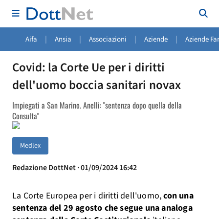
|
|
|
|
Aifa
Ansia
Associazioni
Aziende
Aziende Fa
Covid: la Corte Ue per i diritti
dell'uomo boccia sanitari novax
Impiegati a San Marino. Anelli: "sentenza dopo quella della
Consulta"
Medlex
Redazione DottNet · 01/09/2024 16:42
La Corte Europea per i diritti dell'uomo,
con una
sentenza del 29 agosto che segue una analoga