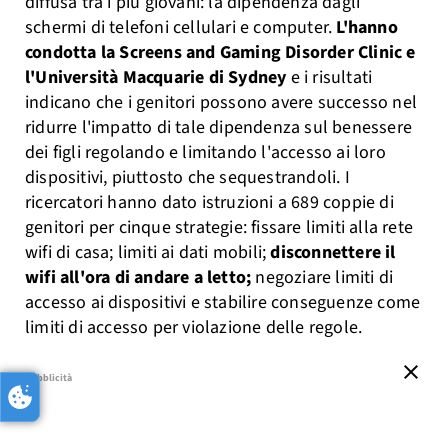
diffusa tra i più giovani: la dipendenza dagli
schermi di telefoni cellulari e computer.
L'hanno
condotta la Screens and Gaming Disorder Clinic e
l'Università Macquarie di Sydney
e i risultati
indicano che i genitori possono avere successo nel
ridurre l'impatto di tale dipendenza sul benessere
dei figli regolando e limitando l'accesso ai loro
dispositivi, piuttosto che sequestrandoli. I
ricercatori hanno dato istruzioni a 689 coppie di
genitori per cinque strategie: fissare limiti alla rete
wifi di casa; limiti ai dati mobili;
disconnettere il
wifi all'ora di andare a letto;
negoziare limiti di
accesso ai dispositivi e stabilire conseguenze come
limiti di accesso per violazione delle regole.
close
pubblicità