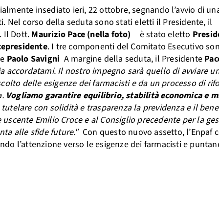
ialmente insediato ieri, 22 ottobre, segnando l’avvio di una
Nel corso della seduta sono stati eletti il Presidente, il
 Il Dott.
Maurizio Pace (nella foto)
è stato eletto
Presid
cepresidente
. I tre componenti del Comitato Esecutivo son
e
Paolo Savigni
A margine della seduta, il Presidente
Pac
ucia accordatami. Il nostro impegno sarà quello di avviare u
colto delle esigenze dei farmacisti e da un processo di ri
a.
Vogliamo garantire equilibrio, stabilità economica e 
 tutelare con solidità e trasparenza la previdenza e il bene
te uscente Emilio Croce e al Consiglio precedente per la ge
ta alle sfide future."
Con questo nuovo assetto, l’Enpaf 
zando l’attenzione verso le esigenze dei farmacisti e punta