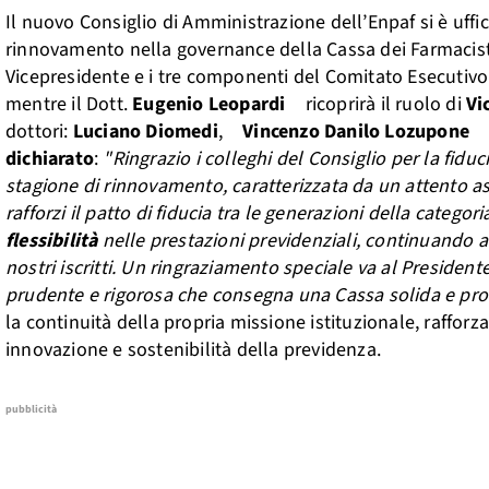
Il nuovo Consiglio di Amministrazione dell’Enpaf si è uffic
rinnovamento nella governance della Cassa dei Farmacisti. 
Vicepresidente e i tre componenti del Comitato Esecutivo.
mentre il Dott.
Eugenio Leopardi
ricoprirà il ruolo di
Vi
dottori:
Luciano Diomedi
,
Vincenzo Danilo Lozupone
dichiarato
:
"Ringrazio i colleghi del Consiglio per la fid
stagione di rinnovamento, caratterizzata da un attento as
rafforzi il patto di fiducia tra le generazioni della categori
flessibilità
nelle prestazioni previdenziali, continuando a
nostri iscritti. Un ringraziamento speciale va al Presiden
prudente e rigorosa che consegna una Cassa solida e pron
la continuità della propria missione istituzionale, raffor
innovazione e sostenibilità della previdenza.
pubblicità