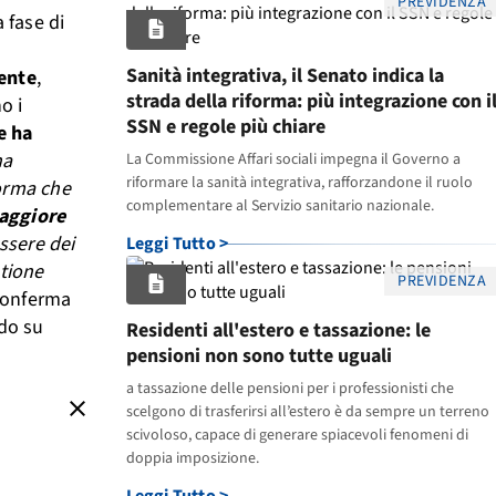
PREVIDENZA
 fase di
Sanità integrativa, il Senato indica la
ente
,
strada della riforma: più integrazione con i
o i
SSN e regole più chiare
e ha
na
La Commissione Affari sociali impegna il Governo a
riformare la sanità integrativa, rafforzandone il ruolo
forma che
complementare al Servizio sanitario nazionale.
maggiore
ssere dei
Leggi Tutto >
stione
PREVIDENZA
conferma
ndo su
Residenti all'estero e tassazione: le
pensioni non sono tutte uguali
a tassazione delle pensioni per i professionisti che
close
scelgono di trasferirsi all’estero è da sempre un terreno
scivoloso, capace di generare spiacevoli fenomeni di
doppia imposizione.