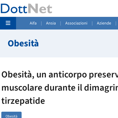
Aifa
|
Ansia
|
Associazioni
|
Aziende
|
Obesità
Obesità, un anticorpo preser
muscolare durante il dimagr
tirzepatide
Obesità