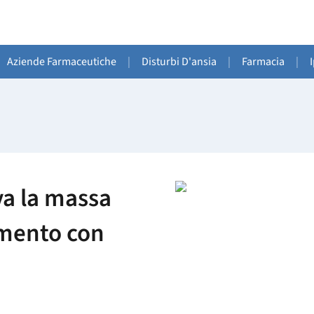
Aziende Farmaceutiche
|
Disturbi D'ansia
|
Farmacia
|
va la massa
imento con