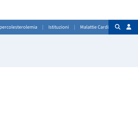
Ipercolesterolemia
|
Istituzioni
|
Malattie Cardiovascolari
|