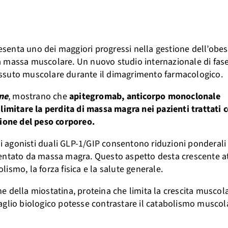
resenta uno dei maggiori progressi nella gestione dell’obes
a massa muscolare. Un nuovo studio internazionale di fase
 tessuto muscolare durante il dimagrimento farmacologico.
ne
, mostrano che
apitegromab, anticorpo monoclonale
 limitare la perdita di massa magra nei pazienti trattati 
zione del peso corporeo.
li agonisti duali GLP-1/GIP consentono riduzioni ponderali r
sentato da massa magra. Questo aspetto desta crescente a
smo, la forza fisica e la salute generale.
 della miostatina, proteina che limita la crescita muscola
ersaglio biologico potesse contrastare il catabolismo muscol