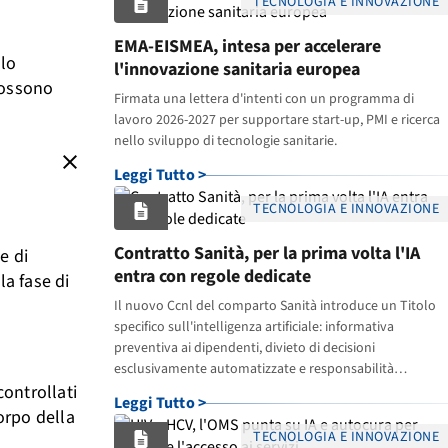
TECNOLOGIA E INNOVAZIONE
EMA-EISMEA, intesa per accelerare
llo
l'innovazione sanitaria europea
possono
Firmata una lettera d'intenti con un programma di
lavoro 2026-2027 per supportare start-up, PMI e ricerca
nello sviluppo di tecnologie sanitarie.
close
Leggi Tutto >
TECNOLOGIA E INNOVAZIONE
Contratto Sanità, per la prima volta l'IA
e di
entra con regole dedicate
a fase di
Il nuovo Ccnl del comparto Sanità introduce un Titolo
specifico sull'intelligenza artificiale: informativa
preventiva ai dipendenti, divieto di decisioni
esclusivamente automatizzate e responsabilità
ontrollati
dirigenziali non delegabili agli algoritmi.
Leggi Tutto >
orpo della
TECNOLOGIA E INNOVAZIONE