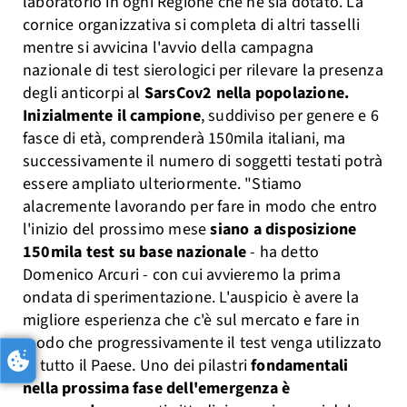
laboratorio in ogni Regione che ne sia dotato. La
cornice organizzativa si completa di altri tasselli
mentre si avvicina l'avvio della campagna
nazionale di test sierologici per rilevare la presenza
degli anticorpi al
SarsCov2 nella popolazione.
Inizialmente il campione
, suddiviso per genere e 6
fasce di età, comprenderà 150mila italiani, ma
successivamente il numero di soggetti testati potrà
essere ampliato ulteriormente. "Stiamo
alacremente lavorando per fare in modo che entro
l'inizio del prossimo mese
siano a disposizione
150mila test su base nazionale
- ha detto
Domenico Arcuri - con cui avvieremo la prima
ondata di sperimentazione. L'auspicio è avere la
migliore esperienza che c'è sul mercato e fare in
modo che progressivamente il test venga utilizzato
in tutto il Paese. Uno dei pilastri
fondamentali
nella prossima fase dell'emergenza è