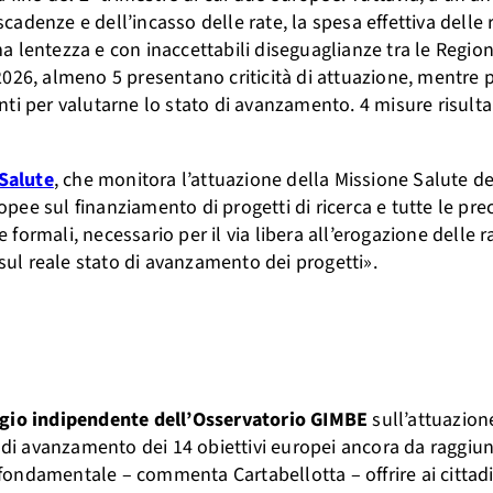
scadenze e dell’incasso delle rate, la spesa effettiva delle 
 lentezza e con inaccettabili diseguaglianze tra le Regioni
026, almeno 5 presentano criticità di attuazione, mentre p
nti per valutarne lo stato di avanzamento. 4 misure risult
 Salute
, che monitora l’attuazione della Missione Salute de
ee sul finanziamento di progetti di ricerca e tutte le pre
e formali, necessario per il via libera all’erogazione delle r
 sul reale stato di avanzamento dei progetti».
aggio indipendente dell’Osservatorio GIMBE
sull’attuazion
s di avanzamento dei 14 obiettivi europei ancora da raggiun
ondamentale – commenta Cartabellotta – offrire ai cittad