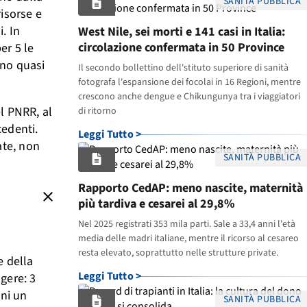
SANITÀ PUBBLICA
risorse e
. In
West Nile, sei morti e 141 casi in Italia:
circolazione confermata in 50 Province
er 5 le
ano quasi
Il secondo bollettino dell'stituto superiore di sanità
fotografa l'espansione dei focolai in 16 Regioni, mentre
crescono anche dengue e Chikungunya tra i viaggiatori
l PNRR, al
di ritorno
cedenti.
Leggi Tutto >
ate, non
SANITÀ PUBBLICA
Rapporto CedAP: meno nascite, maternità
close
più tardiva e cesarei al 29,8%
Nel 2025 registrati 353 mila parti. Sale a 33,4 anni l'età
media delle madri italiane, mentre il ricorso al cesareo
resta elevato, soprattutto nelle strutture private.
e della
Leggi Tutto >
gere: 3
ini un
SANITÀ PUBBLICA