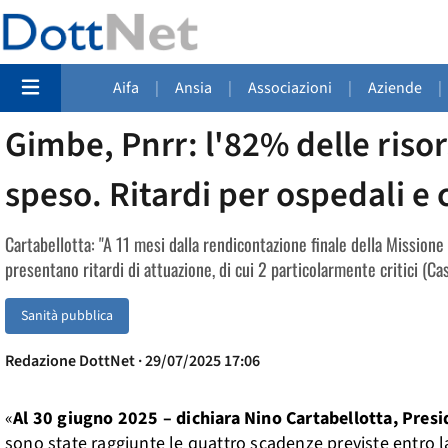
Aifa
|
Ansia
|
Associazioni
|
Aziende
|
Gimbe, Pnrr: l'82% delle risor
speso. Ritardi per ospedali e
Cartabellotta: "A 11 mesi dalla rendicontazione finale della Mission
presentano ritardi di attuazione, di cui 2 particolarmente critici (C
Sanità pubblica
Redazione DottNet · 29/07/2025 17:06
«
Al 30 giugno 2025 – dichiara Nino Cartabellotta, Pre
sono state raggiunte le quattro scadenze previste entro la