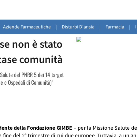
Aziende Farmaceutiche
|
Disturbi D'ansia
|
Farmacia
|
se non è stato
 case comunità
e Salute del PNRR 5 dei 14 target
ase e Ospedali di Comunità)"
sidente della Fondazione GIMBE
– per la Missione Salute d
 fine del 2° trimestre di cui due europee. Tuttavia, a un a