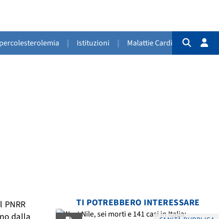
Ipercolesterolemia
|
Istituzioni
|
Malattie Cardiovascolari
|
TI POTREBBERO INTERESSARE
el PNRR
nno dalla