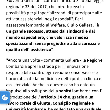
'Governo Gentiloni' contro l' articolo 34 della legge
regionale 33 del 2017, che introduceva la
possibilità per gli specializzandi di partecipare alle
attività assistenziali negli ospedali". Per l'
assessore lombardo al Welfare, Giulio Gallera, "
è
un grande successo, atteso dai sindacati e dal
mondo ospedaliero, che valorizza i medici
specializzandi senza pregiudizio alla sicurezza e
qualità dell' assistenza
".
"Ancora una volta - commenta Gallera - la Regione
Lombardia apre la strada per l' innovazione
responsabile contro ogni visione conservatrice e
burocratica della medicina e della pratica clinica e
assistenziale. Anche in questo caso ha dato un
impulso allo sviluppo della
sanità
lombarda con l'
introduzione dell'
articolo 34 che, grazie a un
lavoro corale di Giunta, Consiglio regionale e
università lombarde, ha sollecitato una graduale