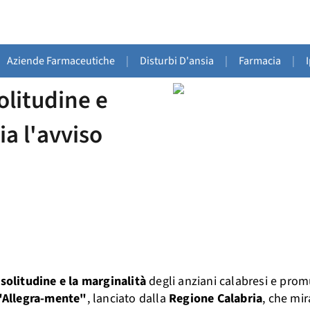
Aziende Farmaceutiche
|
Disturbi D'ansia
|
Farmacia
|
olitudine e
ia l'avviso
 solitudine e la marginalità
degli anziani calabresi e pro
"Allegra-mente"
, lanciato dalla
Regione Calabria
, che mir