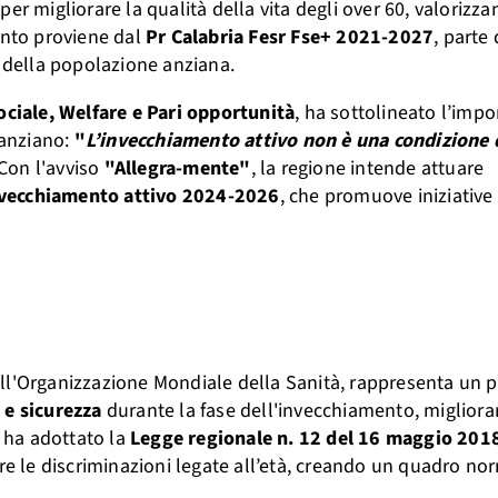
per migliorare la qualità della vita degli over 60, valorizza
ento proviene dal
Pr Calabria Fesr Fse+ 2021-2027
, parte
e della popolazione anziana.
ociale, Welfare e Pari opportunità
, ha sottolineato l’impo
’anziano:
"
L’invecchiamento attivo non è una condizione 
 Con l'avviso
"Allegra-mente"
, la regione intende attuare
nvecchiamento attivo 2024-2026
, che promuove iniziative 
all'Organizzazione Mondiale della Sanità, rappresenta un 
 e sicurezza
durante la fase dell'invecchiamento, migliora
a ha adottato la
Legge regionale n. 12 del 16 maggio 201
are le discriminazioni legate all’età, creando un quadro no