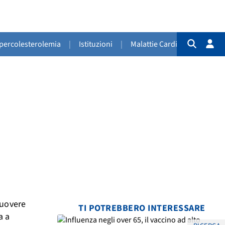
Ipercolesterolemia
|
Istituzioni
|
Malattie Cardiovascolari
|
muovere
TI POTREBBERO INTERESSARE
a a