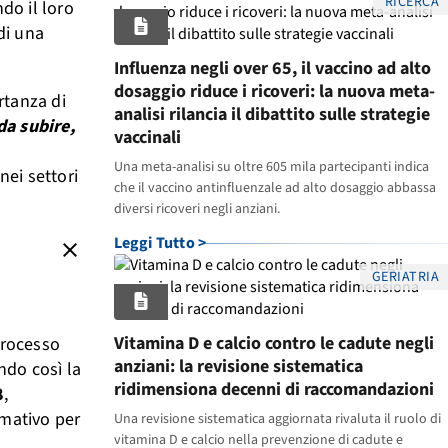
RICERCA
ndo il loro
 di una
Influenza negli over 65, il vaccino ad alto
dosaggio riduce i ricoveri: la nuova meta-
rtanza di
analisi rilancia il dibattito sulle strategie
da subire,
vaccinali
Una meta-analisi su oltre 605 mila partecipanti indica
nei settori
che il vaccino antinfluenzale ad alto dosaggio abbassa
diversi ricoveri negli anziani.
Leggi Tutto >
close
GERIATRIA
Vitamina D e calcio contro le cadute negli
processo
anziani: la revisione sistematica
ndo così la
ridimensiona decenni di raccomandazioni
8
,
rmativo per
Una revisione sistematica aggiornata rivaluta il ruolo di
vitamina D e calcio nella prevenzione di cadute e