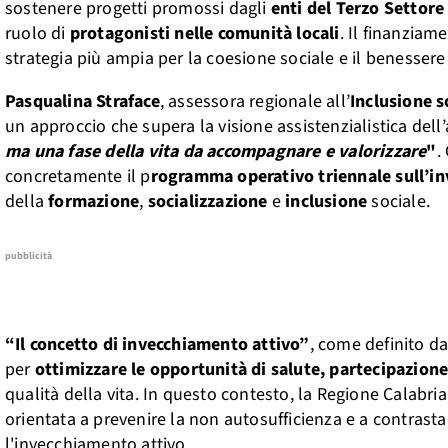
sostenere progetti promossi dagli
enti del Terzo Settore
ruolo di
protagonisti nelle comunità locali
. Il finanziam
strategia più ampia per la coesione sociale e il benesser
Pasqualina Straface
, assessora regionale all’
Inclusione s
un approccio che supera la visione assistenzialistica dell
ma una fase della vita da accompagnare e valorizzare
"
.
concretamente il p
rogramma operativo triennale sull’i
della
formazione
,
socializzazione
e
inclusione
sociale.
pubblicità
“Il concetto di invecchiamento attivo”
, come definito d
per
ottimizzare le opportunità di salute, partecipazione
qualità della vita. In questo contesto, la Regione Calabri
orientata a prevenire la non autosufficienza e a contrast
l'invecchiamento attivo.