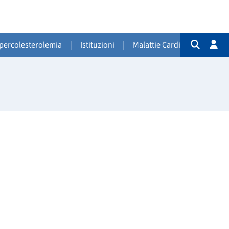
Ipercolesterolemia
|
Istituzioni
|
Malattie Cardiovascolari
|