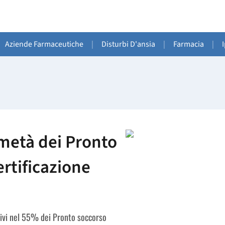
Aziende Farmaceutiche
|
Disturbi D'ansia
|
Farmacia
|
 metà dei Pronto
ertificazione
ttivi nel 55% dei Pronto soccorso