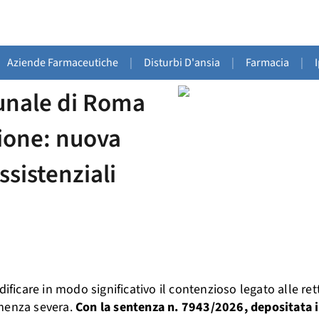
Aziende Farmaceutiche
|
Disturbi D'ansia
|
Farmacia
|
bunale di Roma
ione: nuova
ssistenziali
care in modo significativo il contenzioso legato alle ret
emenza severa.
Con la sentenza n. 7943/2026, depositata i