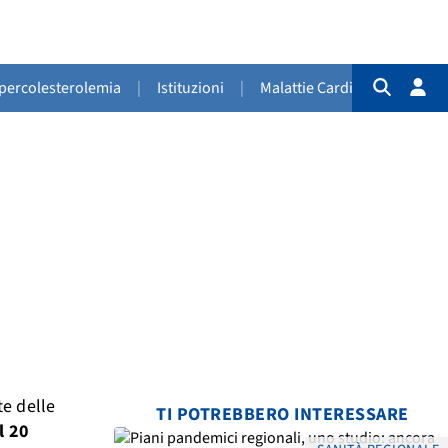
Ipercolesterolemia
|
Istituzioni
|
Malattie Cardiovascolari
|
te delle
TI POTREBBERO INTERESSARE
l 20