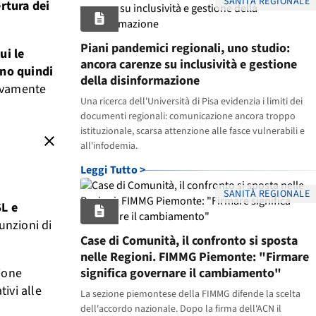
SANITÀ REGIONALE
rtura dei
Piani pandemici regionali, uno studio:
ui le
ancora carenze su inclusività e gestione
ono quindi
della disinformazione
sivamente
Una ricerca dell'Università di Pisa evidenzia i limiti dei
documenti regionali: comunicazione ancora troppo
istituzionale, scarsa attenzione alle fasce vulnerabili e
close
all'infodemia.
Leggi Tutto >
SANITÀ REGIONALE
L e
funzioni di
Case di Comunità, il confronto si sposta
nelle Regioni. FIMMG Piemonte: "Firmare
zione
significa governare il cambiamento"
ivi alle
La sezione piemontese della FIMMG difende la scelta
dell'accordo nazionale. Dopo la firma dell'ACN il