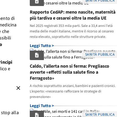
SANITÀ PUBBLICA
Rapporto CedAP: meno nascite, maternità
più tardiva e cesarei oltre la media UE
mento di
 medicina
Nel 2025 registrati 353 mila parti. Sale a 33,4 anni l'età
e che
media delle madri italiane, mentre il ricorso al cesareo
resta elevato, soprattutto nelle strutture private.
sibili
o
Leggi Tutto >
SANITÀ PUBBLICA
rincipi
Caldo, l’allerta non si ferma: Pregliasco
dico e
avverte «effetti sulla salute fino a
Ferragosto»
A rischio soprattutto anziani, bambini e pazienti cronici.
close
L’esperto: «necessario rafforzare le strategie di
prevenzione»
Leggi Tutto >
 stop alla
SANITÀ PUBBLICA