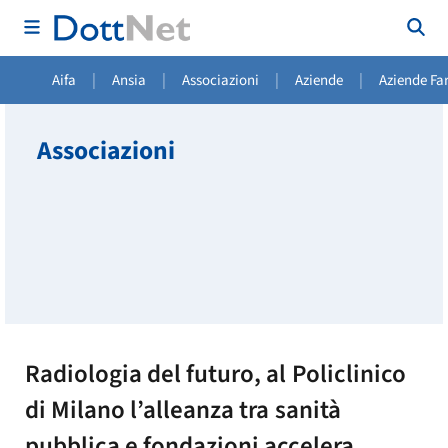
|
|
|
|
Aifa
Ansia
Associazioni
Aziende
Aziende Fa
Associazioni
Radiologia del futuro, al Policlinico
di Milano l’alleanza tra sanità
pubblica e fondazioni accelera